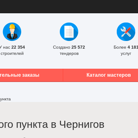
У нас
22 354
Создано
25 572
Более
4 18
строителей
тендеров
услуг
тельные заказы
Каталог мастеров
ункта
го пункта в Чернигов