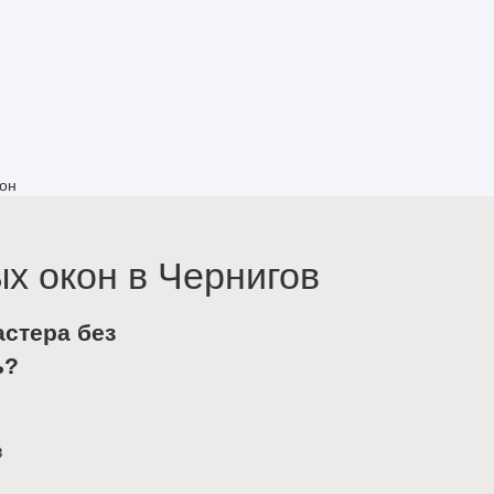
кон
х окон в Чернигов
астера без
ь?
в