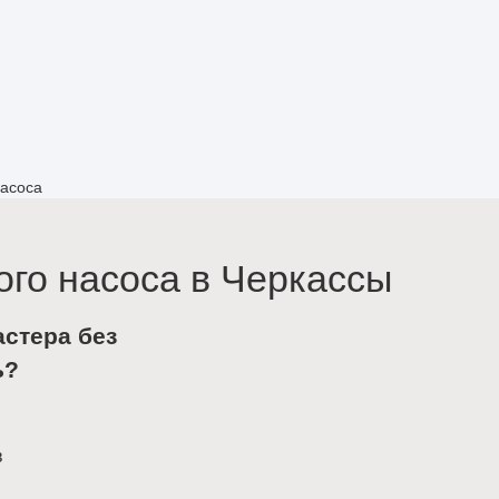
насоса
го насоса в Черкассы
астера без
ь?
в