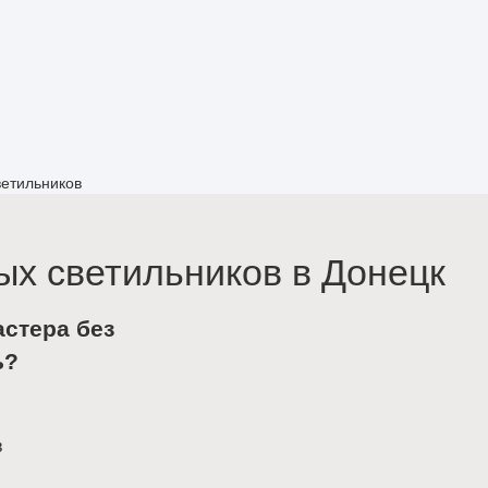
ветильников
ых светильников в Донецк
астера без
ь?
в