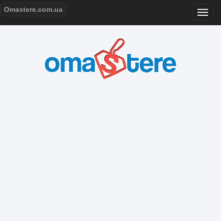
Omastere.com.ua