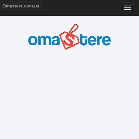
Omastere.com.ua