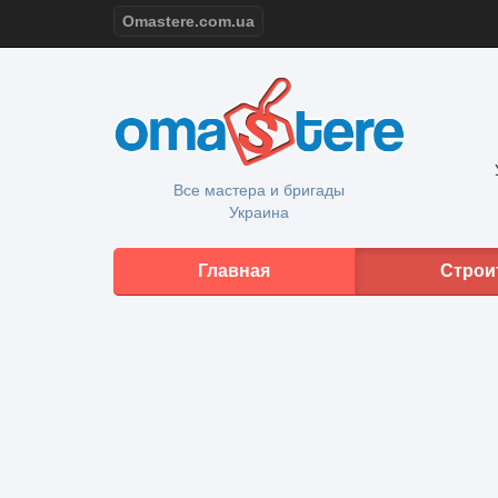
Omastere.com.ua
Все мастера и бригады
Украина
Главная
Строи