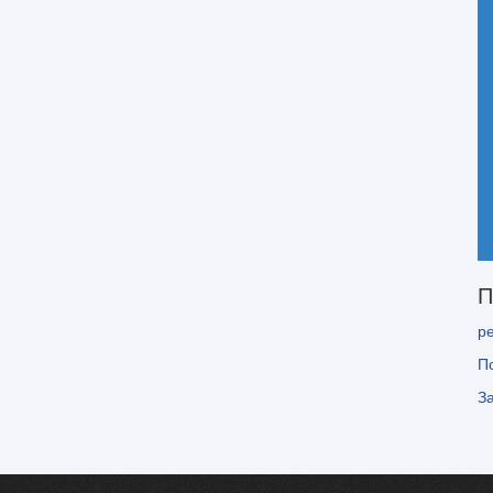
П
р
П
З