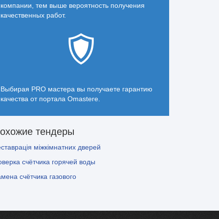
компании, тем выше вероятность получения
качественных работ.
Выбирая PRO мастера вы получаете гарантию
качества от портала Omastere.
охожие тендеры
еставрація міжкімнатних дверей
оверка счётчика горячей воды
амена счётчика газового