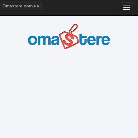
Omastere.com.ua