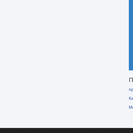
П
пр
К
М