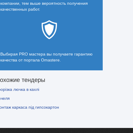
компании, тем выше вероятность получения
качественных работ.
Выбирая PRO мастера вы получаете гарантию
качества от портала Omastere.
охожие тендеры
орізка лючка в кахлі
ачеля
онтаж каркаса під гипсокартон