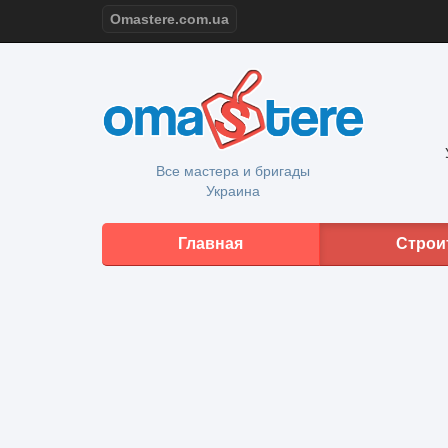
Omastere.com.ua
Все мастера и бригады
Украина
Главная
Строи