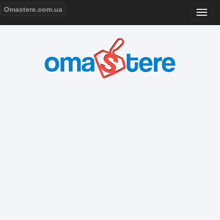
Omastere.com.ua