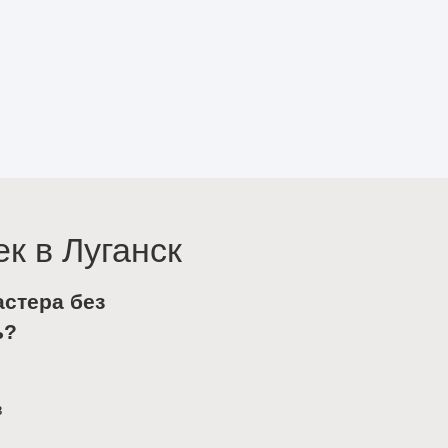
к в Луганск
астера без
ь?
в