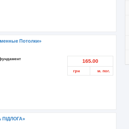
менные Потолки»
фундамент
165.00
грн
м. пог.
 ПIДЛОГА»