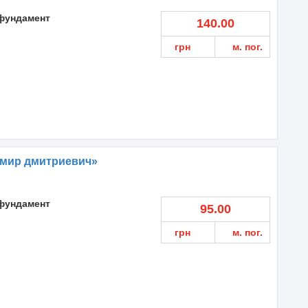
фундамент
140.00
грн
м. пог.
мир дмитриевич»
фундамент
95.00
грн
м. пог.