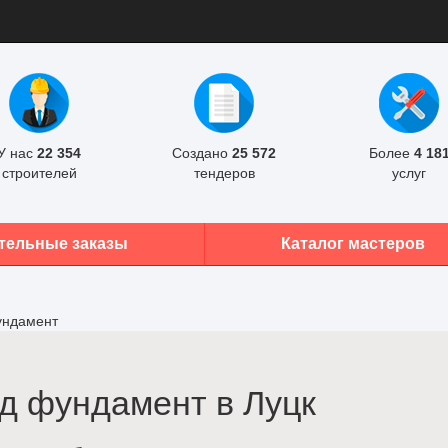
У нас
22 354
Создано
25 572
Более
4 18
строителей
тендеров
услуг
тельные заказы
Каталог мастеров
ундамент
д фундамент в Луцк