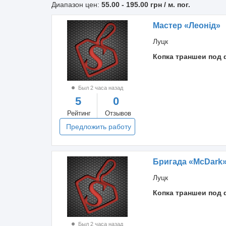
Диапазон цен:
55.00
-
195.00
грн / м. пог.
Мастер «Леонід»
Луцк
Копка траншеи под 
Был 2 часа назад
5
0
Рейтинг
Отзывов
Предложить работу
Бригада «McDark
Луцк
Копка траншеи под 
Был 2 часа назад