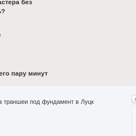
астера без
ь?
в
его пару минут
а траншеи под фундамент в Луцк