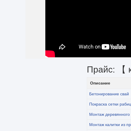
Прайс: 【 
Описание
Бетонирование свай
Покраска сетки раби
Монтаж деревянного 
Монтаж калитки из п