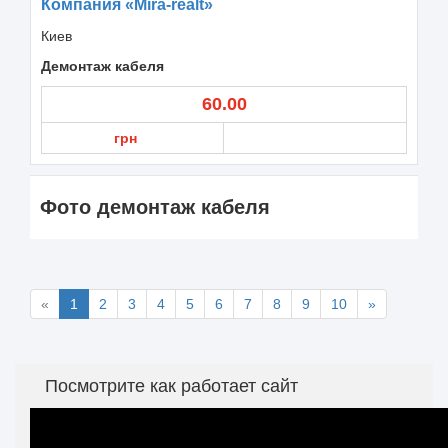
Компания «Mira-realt»
Киев
Демонтаж кабеля
60.00
грн
Фото демонтаж кабеля
«
1
2
3
4
5
6
7
8
9
10
»
Посмотрите как работает сайт