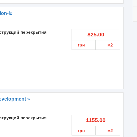
on-I»
струкций перекрытия
825.00
грн
м2
evelopment »
струкций перекрытия
1155.00
грн
м2