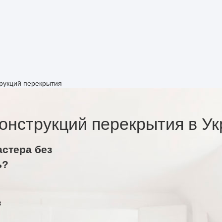
рукций перекрытия
онструкций перекрытия в Ук
астера без
ь?
в