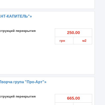
АНТ-КАПИТЕЛЬ"»
струкций перекрытия
250.00
грн
м2
ворча група "Про-Арт"»
струкций перекрытия
665.00