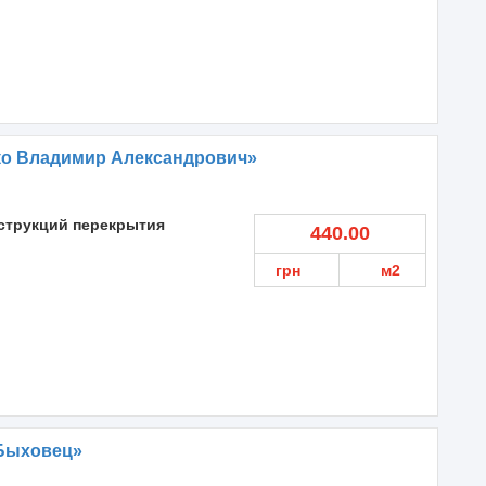
ко Владимир Александрович»
струкций перекрытия
440.00
грн
м2
Быховец»