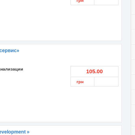
грн
сервис»
анализации
105.00
грн
evelopment »