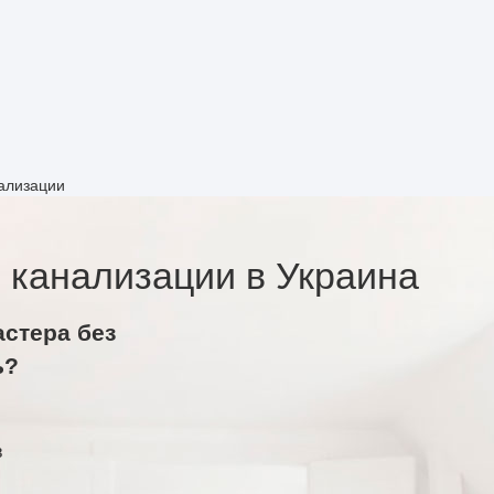
ализации
 канализации в Украина
астера без
ь?
в