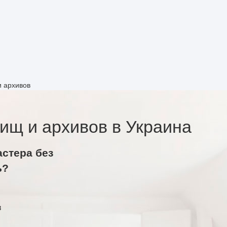
 архивов
ищ и архивов в Украина
астера без
ь?
в