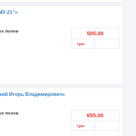
МУ-21"»
ых полов
505.00
грн
кий Игорь Владимирович»
ых полов
655.00
грн