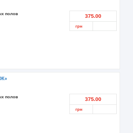
ых полов
375.00
грн
ОК»
ых полов
375.00
грн