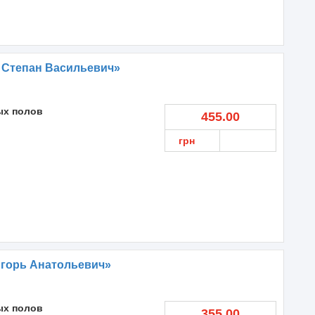
 Степан Васильевич»
ых полов
455.00
грн
Игорь Анатольевич»
ых полов
355.00