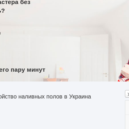
астера без
ь?
в
его пару минут
ойство наливных полов в Украина