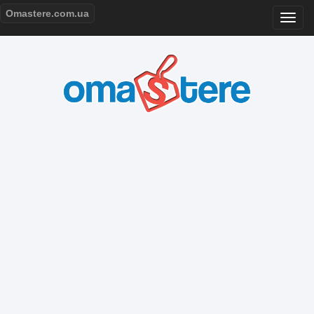
Omastere.com.ua