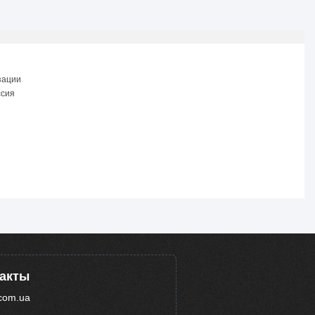
зации
ссия
такты
com.ua