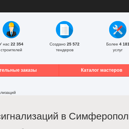
У нас
22 354
Создано
25 572
Более
4 18
строителей
тендеров
услуг
тельные заказы
Каталог мастеров
ализаций
сигнализаций в Симферопол