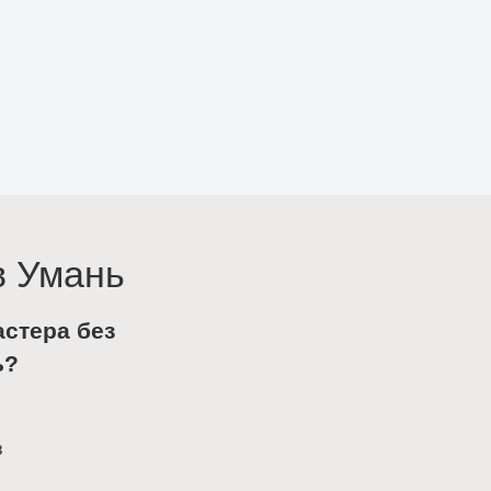
в Умань
астера без
ь?
в