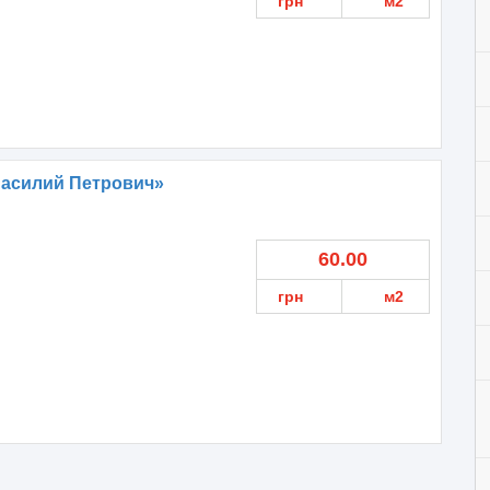
грн
м2
Василий Петрович»
60.00
грн
м2