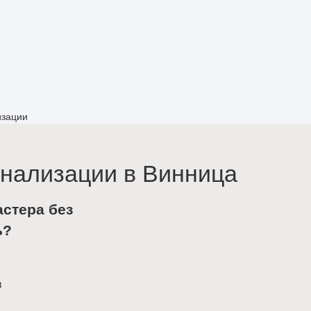
изации
анализации в Винница
астера без
ь?
в