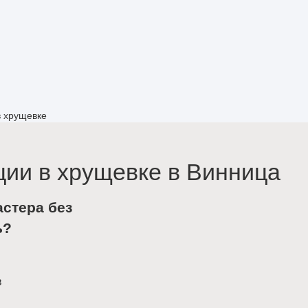
в хрущевке
ии в хрущевке в Винница
астера без
ь?
в