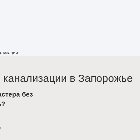
ализации
 канализации в Запорожье
астера без
ь?
в