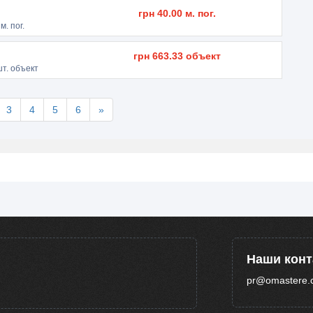
грн
40.00
м. пог.
м. пог.
грн
663.33
объект
т. объект
3
4
5
6
»
Наши кон
pr@omastere.