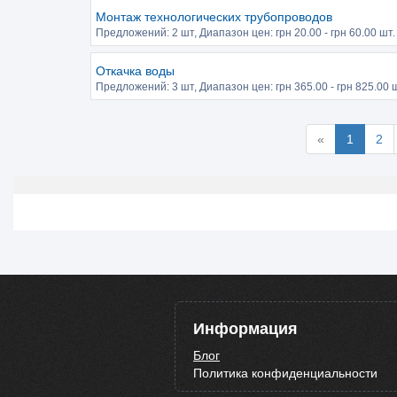
Монтаж технологических трубопроводов
Предложений:
2 шт
, Диапазон цен: грн
20.00
- грн
60.00
шт. 
Откачка воды
Предложений:
3 шт
, Диапазон цен: грн
365.00
- грн
825.00
ш
«
1
2
Информация
Блог
Политика конфиденциальности