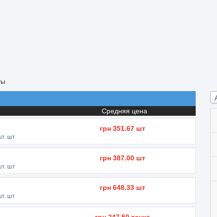
ты
Средняя цена
грн
351.67
шт
т. шт
грн
387.00
шт
т. шт
грн
648.33
шт
т. шт