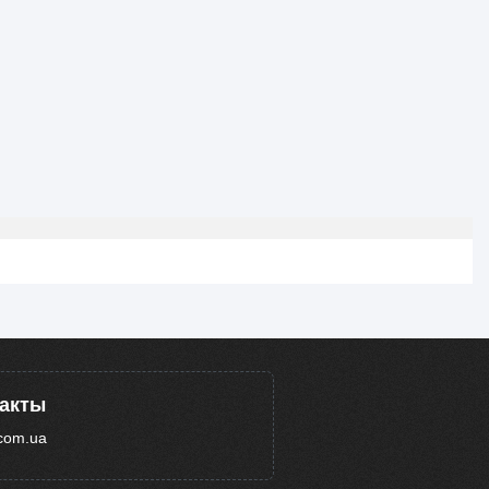
такты
com.ua