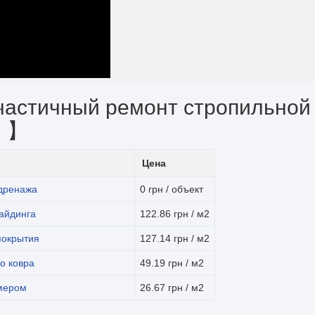
частичный ремонт стропильной
и 】
Цена
 дренажа
0 грн / объект
айдинга
122.86 грн / м2
покрытия
127.14 грн / м2
о ковра
49.19 грн / м2
мером
26.67 грн / м2