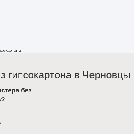
псокартона
з гипсокартона в Черновцы
астера без
ь?
в