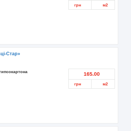
грн
м2
ці-Стар»
гипсокартона
165.00
грн
м2