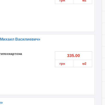
грн
м2
 Михаил Василиевич»
гипсокартона
335.00
грн
м2
р»