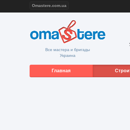
Omastere.com.ua
Все мастера и бригады
Украина
Главная
Строи