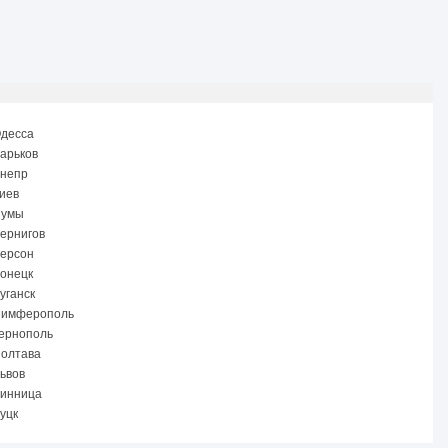
Одесса
арьков
Днепр
иев
Сумы
ернигов
Херсон
Донецк
уганск
Симферополь
Тернополь
Полтава
ьвов
Винница
уцк