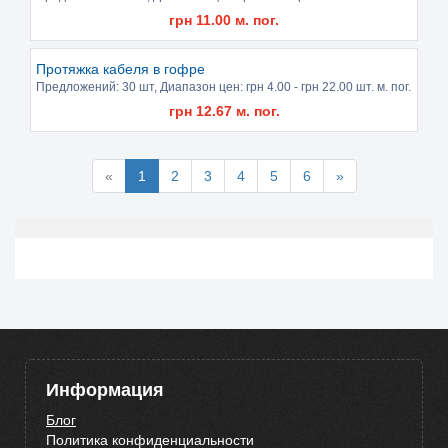
грн
11.00
м. пог.
Протяжка кабеля в гофре
Предложений:
30 шт
, Диапазон цен: грн
4.00
- грн
22.00
шт. м. пог.
грн
12.67
м. пог.
«
1
2
3
4
5
6
»
Информация
Блог
Политика конфиденциальности