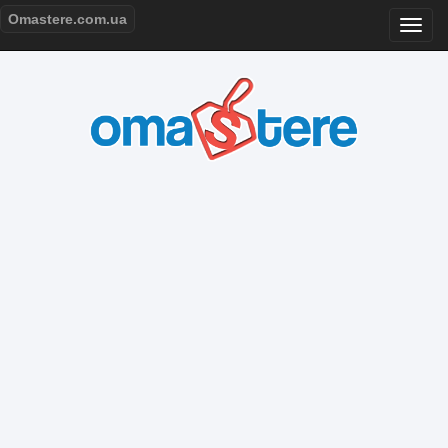
Omastere.com.ua