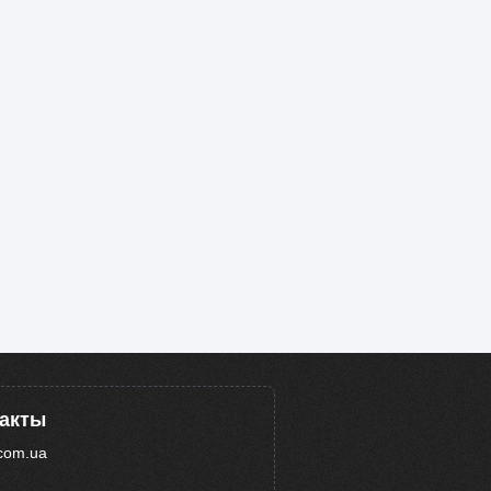
такты
com.ua