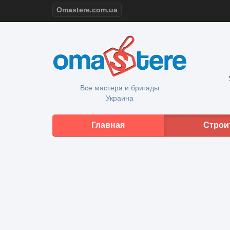
Omastere.com.ua
Все мастера и бригады
Украина
Главная
Строи