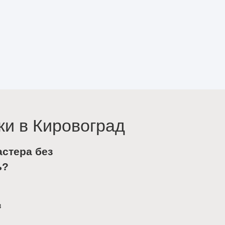
ки в Кировоград
астера без
ь?
в