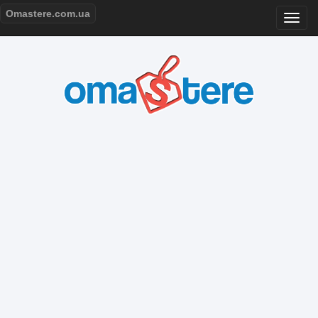
Omastere.com.ua