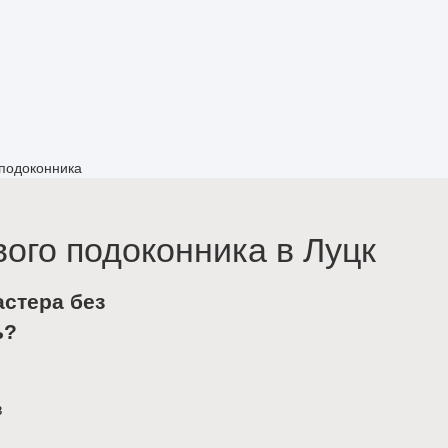
 подоконника
ого подоконника в Луцк
астера без
ь?
в