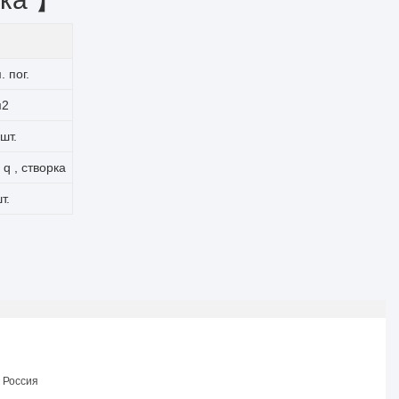
. пог.
м2
 шт.
 q , створка
т.
 Россия