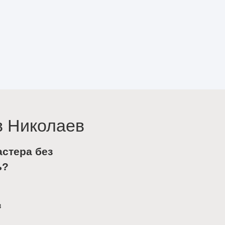
в Николаев
астера без
ь?
в