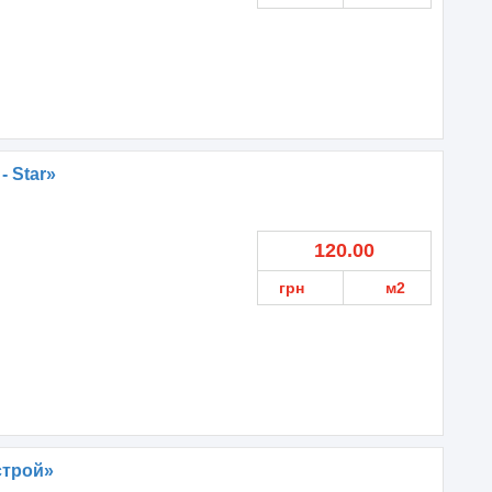
 Star»
120.00
грн
м2
строй»