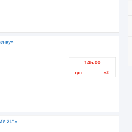
женку»
145.00
грн
м2
МУ-21"»