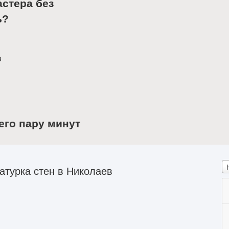
астера без
ь?
в
его пару минут
турка стен в Николаев