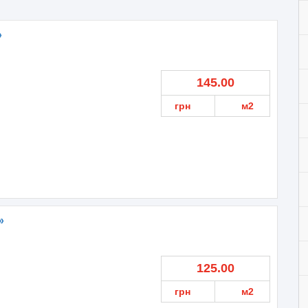
»
145.00
грн
м2
»
125.00
грн
м2