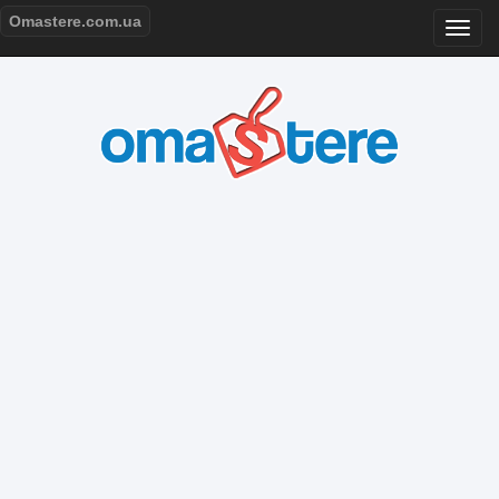
Omastere.com.ua