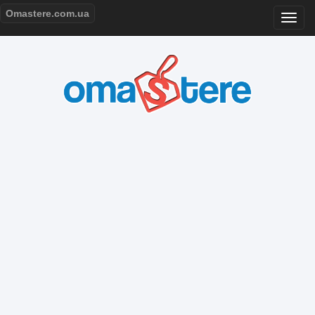
Omastere.com.ua