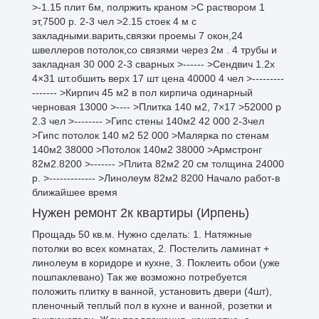
>-1.15 плит 6м, полржить краном >С раствором 1
эт,7500 р. 2-3 чел >2.15 стоек 4 м с
закладными.варить,связки проемы 7 окон,24
швеллеров потолок,со связями через 2м . 4 трубы и
закладная 30 000 2-3 сварных >------ >Сендвич 1.2х
4×31 шт.обшить верх 17 шт цена 40000 4 чел >---------
------- >Кирпич 45 м2 в пол кирпича одинарный
черновая 13000 >---- >Плитка 140 м2, 7×17 >52000 р
2.3 чел >-------- >Гипс стены 140м2 42 000 2-3чел
>Гипс потолок 140 м2 52 000 >Малярка по стенам
140м2 38000 >Потолок 140м2 38000 >Армстронг
82м2.8200 >------- >Плита 82м2 20 см толщина 24000
р. >------------- >Линолеум 82м2 8200 Начало работ-в
ближайшее время
Нужен ремонт 2к квартиры (Ирпень)
Прощадь 50 кв.м. Нужно сделать: 1. Натяжные
потолки во всех комнатах, 2. Постелить ламинат +
линолеум в коридоре и кухне, 3. Поклеить обои (уже
пошпаклевано) Так же возможно потребуется
положить плитку в ванной, установить двери (4шт),
пленочный теплый пол в кухне и ванной, розетки и