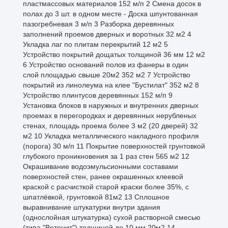
пластмассовых материалов 152 м/п 2 Смена досок в
полах до 3 шт. в одном месте - Доска шпунтованная
пазогребневая 3 м/п 3 Разборка деревянных
заполнений проемов дверных и воротных 32 м2 4
Укладка лаг по плитам перекрытий 12 м2 5
Устройство покрытий дощатых толщиной 36 мм 12 м2
6 Устройство оснований полов из фанеры в один
слой площадью свыше 20м2 352 м2 7 Устройство
покрытий из линолеума на клее "Бустилат" 352 м2 8
Устройство плинтусов деревянных 152 м/п 9
Установка блоков в наружных и внутренних дверных
проемах в перегородках и деревянных нерубленых
стенах, площадь проема более 3 м2 (20 дверей) 32
м2 10 Укладка металлического накладного профиля
(порога) 30 м/п 11 Покрытие поверхностей грунтовкой
глубокого проникновения за 1 раз стен 565 м2 12
Окрашивание водоэмульсионными составами
поверхностей стен, ранее окрашенных клеевой
краской с расчисткой старой краски более 35%, с
шпатлёвкой, грунтовкой 81м2 13 Сплошное
выравнивание штукатурки внутри здания
(однослойная штукатурка) сухой растворной смесью
(типа "Ветонит") толщиной до 10 мм 20м2 14