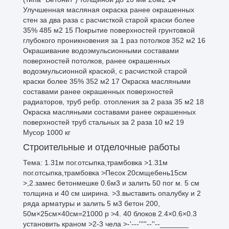
Улучшенная масляная окраска ранее окрашенных
стен за два раза с расчисткой старой краски более
35% 485 м2 15 Покрытие поверхностей грунтовкой
глубокого проникновения за 1 раз потолков 352 м2 16
Окрашивание водоэмульсионными составами
поверхностей потолков, ранее окрашенных
водоэмульсионной краской, с расчисткой старой
краски более 35% 352 м2 17 Окраска масляными
составами ранее окрашенных поверхностей
радиаторов, труб ребр. отопления за 2 раза 35 м2 18
Окраска масляными составами ранее окрашенных
поверхностей труб стальных за 2 раза 10 м2 19
Мусор 1000 кг
Строительные и отделочные работы
Тема: 1.31м пог.отсыпка,трамбовка >1.31м
пог.отсыпка,трамбовка >Песок 20смщебень15см
>,2.замес бетонмешке 0.6м3 и залить 50 пог м. 5 см
толщина и 40 см ширина. >3.выставить опалубку и 2
ряда арматуры и залить 5 м3 бетон 200,
50м×25см×40см=21000 р >4. 40 блоков 2.4×0.6×0.3
установить краном >2-3 чела >-'---'''''--''--_______