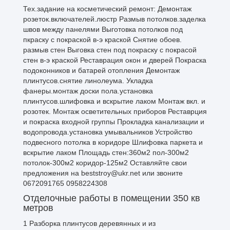
Тех.задание на косметический ремонт: Демонтаж
розеток.включателей.люстр Размыв потолков.заделка
швов между панелями Выготовка потолков под
пкраску с покраской в-э краской Снятие обоев.
размыв стен Выговка стен под покраску с покрасой
стен в-э краской Реставрация окон и дверей Покраска
подоконников и батарей отопления Демонтаж
плинтусов.снятие линолеума. Укладка
фанеры.монтаж доски пола.установка
плинтусов.шлифовка и вскрытие лаком Монтаж вкл. и
розотек. Монтаж осветительных приборов Реставрция
и покраска входной группы Прокладка канализации и
водопровода.установка умывальников Устройство
подвесного потолка в коридоре Шлифовка паркета и
вскрытие лаком Площадь стен:360м2 пол-300м2
потолок-300м2 коридор-125м2 Оставляйте свои
предложения на beststroy@ukr.net или звоните
0672091765 0958224308
Отделочные работы в помещении 350 кв
метров
1 Разборка плинтусов деревянных и из