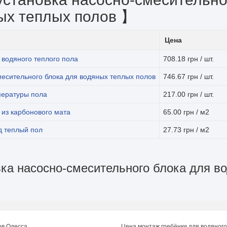
ых теплых полов 】
Цена
 водяного теплого пола
708.18 грн / шт.
месительного блока для водяных теплых полов
746.67 грн / шт.
пературы пола
217.00 грн / шт.
 из карбонового мата
65.00 грн / м2
д теплый пол
27.73 грн / м2
вка насосно-смесительного блока для в
ов Одесса
Цена монтаж гребёнки для водяного