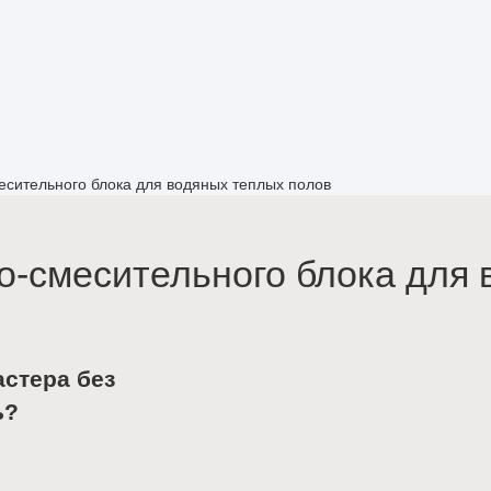
есительного блока для водяных теплых полов
о-смесительного блока для
астера без
ь?