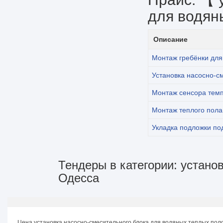
для водян
Описание
Монтаж гребёнки для
Установка насосно-с
Монтаж сенсора тем
Монтаж теплого пола
Укладка подложки по
Тендеры в категории: устано
Одесса
Цена установка насосно-смесительного блока для водяных теплых пол