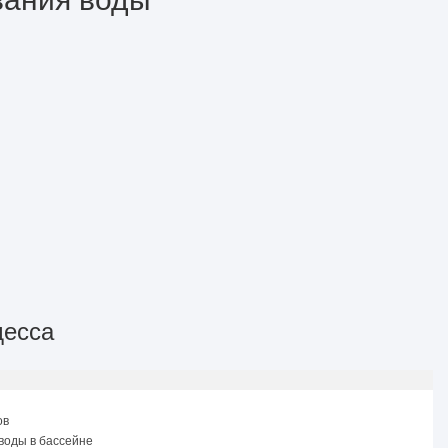
десса
ов
воды в бассейне