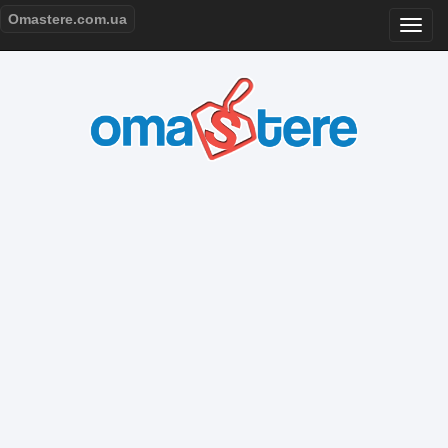
Omastere.com.ua