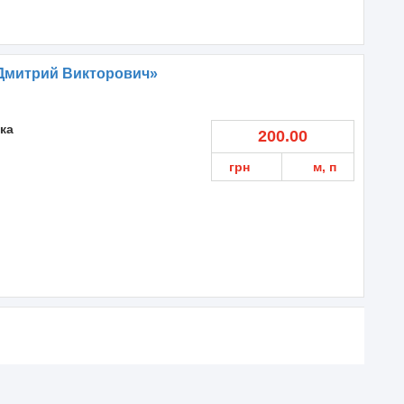
Дмитрий Викторович»
ка
200.00
грн
м, п