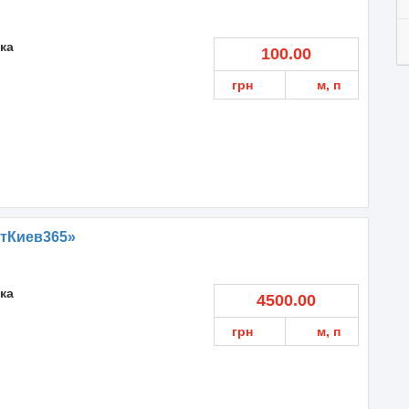
ка
100.00
грн
м, п
тКиев365»
ка
4500.00
грн
м, п