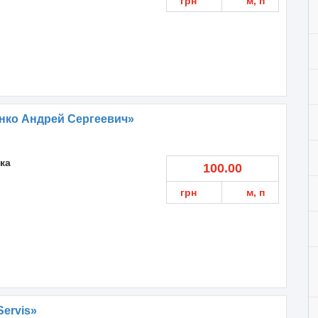
грн
м, п
нко Андрей Сергеевич»
ка
100.00
грн
м, п
ervis»