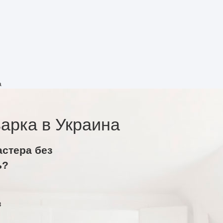
а
арка в Украина
астера без
ь?
в