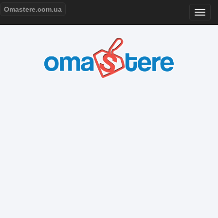
Omastere.com.ua