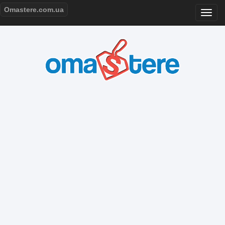
Omastere.com.ua