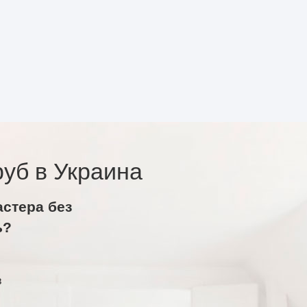
уб в Украина
астера без
ь?
в