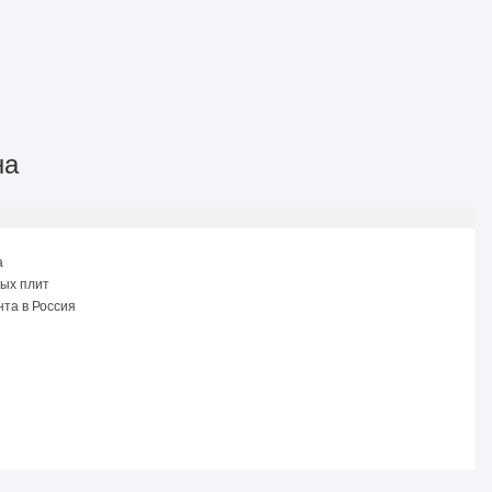
на
а
ых плит
та в Россия