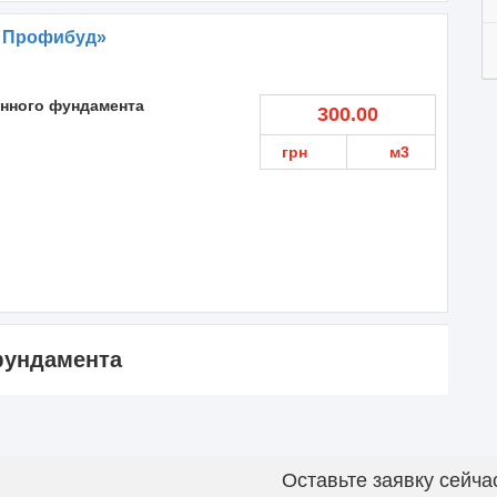
 Профибуд»
онного фундамента
300.00
грн
м3
фундамента
Оставьте заявку сейча