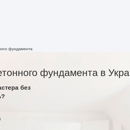
ного фундамента
етонного фундамента в Укр
астера без
ь?
в