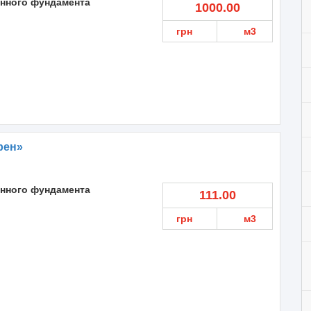
онного фундамента
1000.00
грн
м3
рен»
онного фундамента
111.00
грн
м3