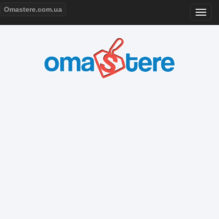
Omastere.com.ua