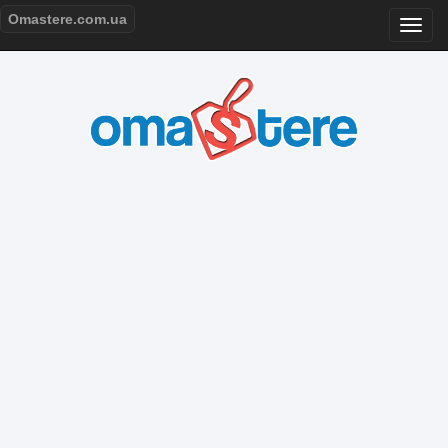
Omastere.com.ua