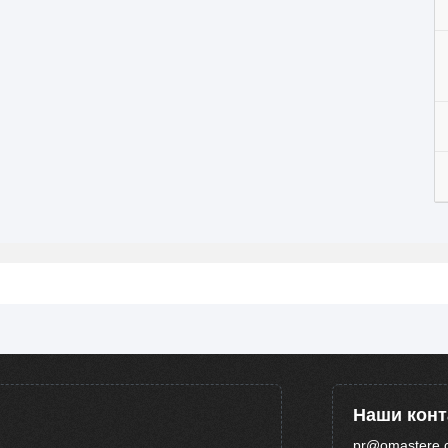
Наши кон
pr@omastere.