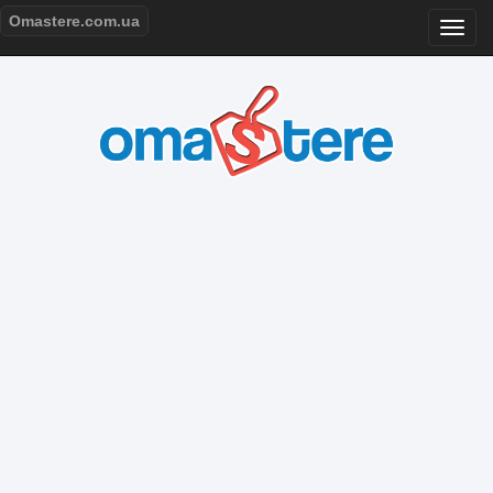
Omastere.com.ua